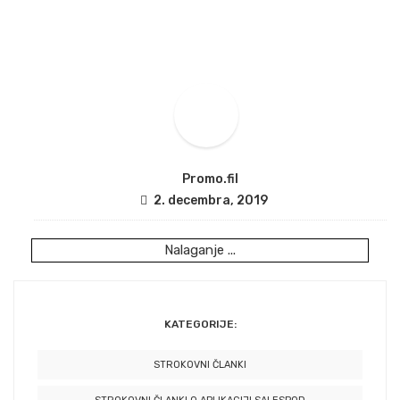
|
STROKOVNI ČLANKI
| GLAVNE PREDNOSTI UPORABE MOBILNE
TEHNOLOGIJE S SALESPODOM ZA VODJE PRODAJNIH EKIP
Promo.fil
2. decembra, 2019
Nalaganje ...
KATEGORIJE:
STROKOVNI ČLANKI