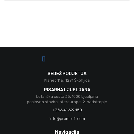
prispevkov
SEDEŽ PODJETJA
Klanec 11a, 1291 Škofljica
PISARNA LJUBLJANA
Letališka cesta 35, 1000 Ljubljana
poslovna stavba Intereurope, 2. nadstropje
+386 41 679 180
info@promo-fil.com
Navigacija