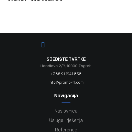
SJEDIŠTE TVRTKE
Hondlova 2/9, 10000 Zagreb
+385 91 1941 838
info@promo-fil.com
Navigacija
Naslovnica
Usluge i rješenja
Reference