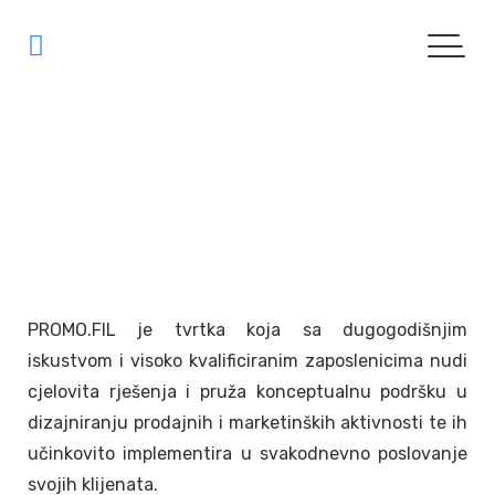
O nama
| O NAMA
PROMO.FIL je tvrtka koja sa dugogodišnjim
iskustvom i visoko kvalificiranim zaposlenicima nudi
cjelovita rješenja i pruža konceptualnu podršku u
dizajniranju prodajnih i marketinških aktivnosti te ih
učinkovito implementira u svakodnevno poslovanje
svojih klijenata.