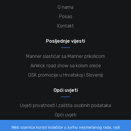
O nama
Posao
Kontakt
Posljednje vijesti
Manner slastićar sa Manner prikolicom
AirWick road show sa kolom sreće
GSK promocije u Hrvatskoj i Sloveniji
Opći uvjeti
Uvjeti privatnosti I zaštita osobnih podataka
Opći uvjeti
Kolačići
Web starnica koristi kolačiće u svrhu nesmetanog rada, radi