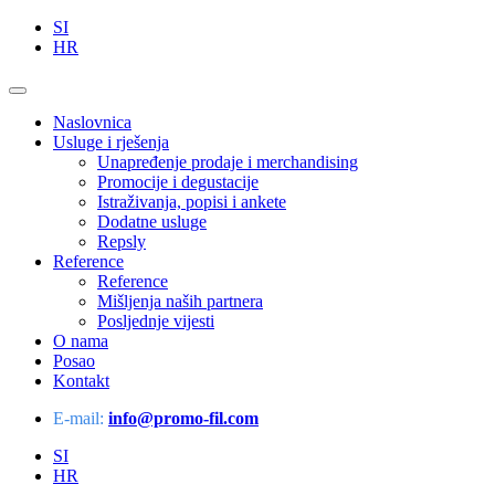
SI
HR
Naslovnica
Usluge i rješenja
Unapređenje prodaje i merchandising
Promocije i degustacije
Istraživanja, popisi i ankete
Dodatne usluge
Repsly
Reference
Reference
Mišljenja naših partnera
Posljednje vijesti
O nama
Posao
Kontakt
E-mail:
info@promo-fil.com
SI
HR