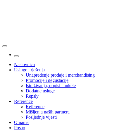
Naslovnica
Usluge i rješenja
Unapređenje prodaje i merchandising
Promocije i degustacije
Istraživanja, popisi i ankete
Dodatne usluge
Repsly
Reference
Reference
Mišljenja naših partnera
Posljednje vijesti
O nama
Posao