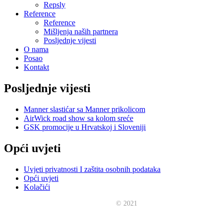
Repsly
Reference
Reference
Mišljenja naših partnera
Posljednje vijesti
O nama
Posao
Kontakt
Posljednje vijesti
Manner slastićar sa Manner prikolicom
AirWick road show sa kolom sreće
GSK promocije u Hrvatskoj i Sloveniji
Opći uvjeti
Uvjeti privatnosti I zaštita osobnih podataka
Opći uvjeti
Kolačići
Promo.fil
© 2021