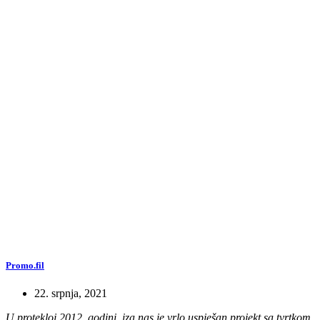
Promo.fil
22. srpnja, 2021
U protekloj 2012. godini, iza nas je vrlo uspješan projekt sa tvrtkom