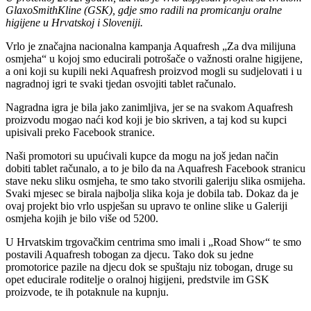
GlaxoSmithKline (GSK), gdje smo radili na promicanju oralne
higijene u Hrvatskoj i Sloveniji.
Vrlo je značajna nacionalna kampanja Aquafresh „Za dva milijuna
osmjeha“ u kojoj smo educirali potrošače o važnosti oralne higijene,
a oni koji su kupili neki Aquafresh proizvod mogli su sudjelovati i u
nagradnoj igri te svaki tjedan osvojiti tablet računalo.
Nagradna igra je bila jako zanimljiva, jer se na svakom Aquafresh
proizvodu mogao naći kod koji je bio skriven, a taj kod su kupci
upisivali preko Facebook stranice.
Naši promotori su upućivali kupce da mogu na još jedan način
dobiti tablet računalo, a to je bilo da na Aquafresh Facebook stranicu
stave neku sliku osmjeha, te smo tako stvorili galeriju slika osmijeha.
Svaki mjesec se birala najbolja slika koja je dobila tab. Dokaz da je
ovaj projekt bio vrlo uspješan su upravo te online slike u Galeriji
osmjeha kojih je bilo više od 5200.
U Hrvatskim trgovačkim centrima smo imali i „Road Show“ te smo
postavili Aquafresh tobogan za djecu. Tako dok su jedne
promotorice pazile na djecu dok se spuštaju niz tobogan, druge su
opet educirale roditelje o oralnoj higijeni, predstvile im GSK
proizvode, te ih potaknule na kupnju.