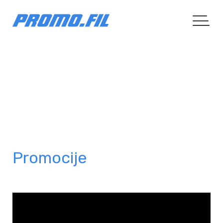
Beiersdorf
|
REFERENCE
| BEIERSDORF
Promocije