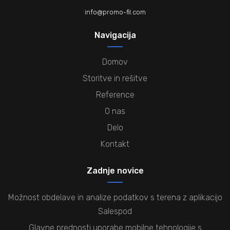
info@promo-fil.com
Navigacija
Domov
Storitve in rešitve
Reference
O nas
Delo
Kontakt
Zadnje novice
Možnost obdelave in analize podatkov s terena z aplikacijo
Salespod
Glavne prednosti uporabe mobilne tehnologije s