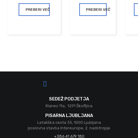
PREBERI VEČ
PREBERI VEČ
SEDEŽ PODJETJA
Klanec 11a, 1291 Škofljica
PISARNA LJUBLJANA
Letališka cesta 35, 1000 Ljubljana
poslovna stavba Intereurope, 2. nadstropje
+386 41 679 180