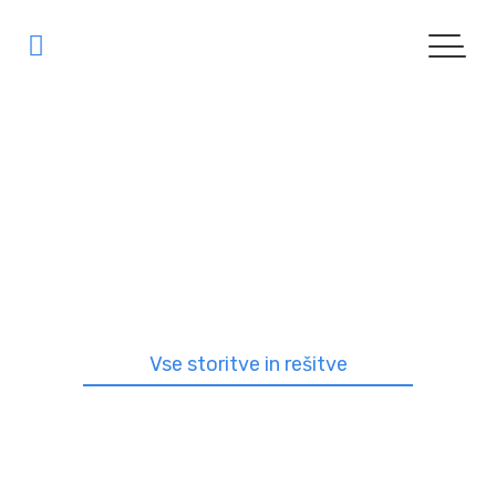
Usluge i rješenja
| USLUGE I RJEŠENJA
Vse storitve in rešitve