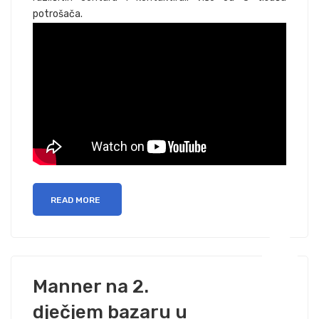
potrošača.
READ MORE
Manner na 2.
dječjem bazaru u