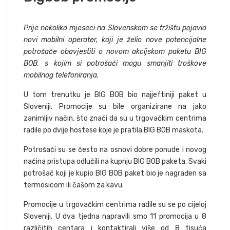
Prije nekoliko mjeseci na Slovenskom se tržištu pojavio
novi mobilni operater, koji je želio nove potencijalne
potrošače obavjestiti o novom akcijskom paketu BIG
BOB, s kojim si potrošači mogu smanjiti troškove
mobilnog telefoniranja.
U tom trenutku je BIG BOB bio najjeftiniji paket u
Sloveniji. Promocije su bile organizirane na jako
zanimljiv način, što znači da su u trgovačkim centrima
radile po dvije hostese koje je pratila BIG BOB maskota.
Potrošači su se često na osnovi dobre ponude i novog
načina pristupa odlučili na kupnju BIG BOB paketa. Svaki
potrošač koji je kupio BIG BOB paket bio je nagrađen sa
termosicom ili čašom za kavu.
Promocije u trgovačkim centrima radile su se po cijeloj
Sloveniji. U dva tjedna napravili smo 11 promocija u 8
različitih centara i kontaktirali više od 8 tisuća