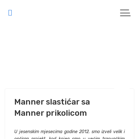
Novice
| ARCHIVE "NOVICE"
Manner slastićar sa
Manner prikolicom
U jesenskim mjesecima godine 2012. smo izveli velik i
opširan projekt, kod kojeg smo u većim trgovačkim