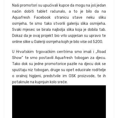
Naši promotori su upućivali kupce da mogu na još jedan
način dobiti tablet računalo, a to je bilo da na
Aquafresh Facebook stranicu stave neku sliku
osmjeha, te smo tako stvorili galeriju slika osmijeha.
Svaki mjesec se birala najbolja slika koja je dobila tab.
Dokaz da je ovaj projekt bio vrlo uspješan su upravo te
online slike u Galeriji osmjeha kojih je bilo više od 5200.
U Hrvatskim trgovačkim centrima smo imali i „Road
Show“ te smo postavili Aquafresh tobogan za djecu.
Tako dok su jedne promotorice pazile na djecu dok se
spuštaju niz tobogan, druge su opet educirale roditelje
o oralnoj higijeni, predstvile im GSK proizvode, te ih
potaknule na kupnjuin kolo sreče.