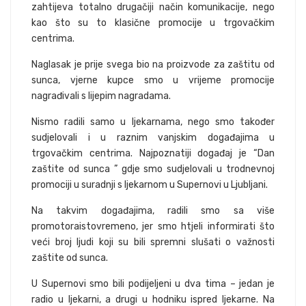
zahtijeva totalno drugačiji način komunikacije, nego
kao što su to klasične promocije u trgovačkim
centrima.
Naglasak je prije svega bio na proizvode za zaštitu od
sunca, vjerne kupce smo u vrijeme promocije
nagrađivali s lijepim nagradama.
Nismo radili samo u ljekarnama, nego smo također
sudjelovali i u raznim vanjskim događajima u
trgovačkim centrima. Najpoznatiji događaj je “Dan
zaštite od sunca ” gdje smo sudjelovali u trodnevnoj
promociji u suradnji s ljekarnom u Supernovi u Ljubljani.
Na takvim događajima, radili smo sa više
promotoraistovremeno, jer smo htjeli informirati što
veći broj ljudi koji su bili spremni slušati o važnosti
zaštite od sunca.
U Supernovi smo bili podijeljeni u dva tima – jedan je
radio u ljekarni, a drugi u hodniku ispred ljekarne. Na