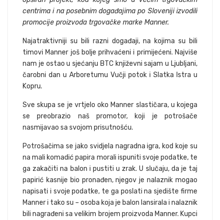
centrima i na posebnim događajima po Sloveniji izvodili
promocije proizvoda trgovačke marke Manner.
Najatraktivniji su bili razni događaji, na kojima su bili
timovi Manner još bolje prihvaćeni i primijećeni. Najviše
nam je ostao u sjećanju BTC književni sajam u Ljubljani,
čarobni dan u Arboretumu Vučji potok i Slatka Istra u
Kopru.
Sve skupa se je vrtjelo oko Manner slastičara, u kojega
se preobrazio naš promotor, koji je potrošače
nasmijavao sa svojom prisutnošću.
Potrošačima se jako svidjela nagradna igra, kod koje su
na mali komadić papira morali ispuniti svoje podatke, te
ga zakačiti na balon i pustiti u zrak. U slučaju, da je taj
papirić kasnije bio pronađen, njegov je nalaznik mogao
napisati i svoje podatke, te ga poslati na sjedište firme
Manner i tako su – osoba koja je balon lansirala i nalaznik
bili nagrađeni sa velikim brojem proizvoda Manner. Kupci