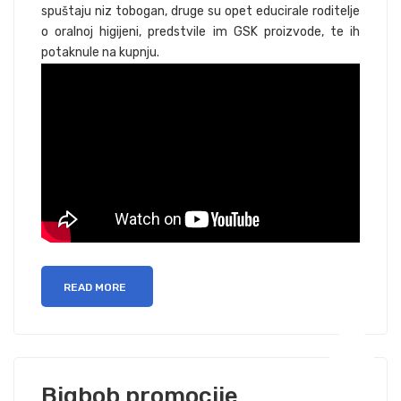
spuštaju niz tobogan, druge su opet educirale roditelje
o oralnoj higijeni, predstvile im GSK proizvode, te ih
potaknule na kupnju.
READ MORE
Bigbob promocije