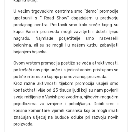
kupnju istog..
U većim trgovačkim centrima smo “demo” promocije
upotpunili s ” Road Show” događajem u predvorju
prodajnog centra. Postavili smo kolo sreće kojeg su
kupci Vanish proizvoda mogli zavrtjeti i dobiti lijepu
nagradu. Najmlađe posjetitelje smo razveselili
balonima, ali su se mogli i u našem kutku zabavljati
bojanjem bojanka.
Ovom vrstom promocija postiže se veća atraktivnosti,
potrošači nas prije uoče i s jedinstvenim pristupom se
potiće interes za kupnju promoviranog proizvoda.
Kroz razne aktivnosti tijekom promocija uspjeli smo
kontaktirati više od 25 tisuća ljudi koji su nam povjerili
svoje mišljenje o Vanish proizvodima, njihovim mogućim
prijedlozima za izmjene i poboljšanja. Dobili smo i
korisne komentare vjernih korisnika koji bi mogli imati
značajan utjecaj na buduće odluke pri razvoju novih
proizvoda.