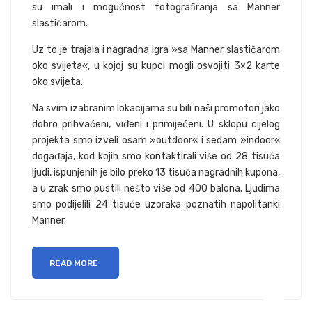
su imali i mogućnost fotografiranja sa Manner
slastičarom.
Uz to je trajala i nagradna igra »sa Manner slastičarom
oko svijeta«, u kojoj su kupci mogli osvojiti 3×2 karte
oko svijeta.
Na svim izabranim lokacijama su bili naši promotori jako
dobro prihvaćeni, viđeni i primijećeni. U sklopu cijelog
projekta smo izveli osam »outdoor« i sedam »indoor«
događaja, kod kojih smo kontaktirali više od 28 tisuća
ljudi, ispunjenih je bilo preko 13 tisuća nagradnih kupona,
a u zrak smo pustili nešto više od 400 balona. Ljudima
smo podijelili 24 tisuće uzoraka poznatih napolitanki
Manner.
READ MORE