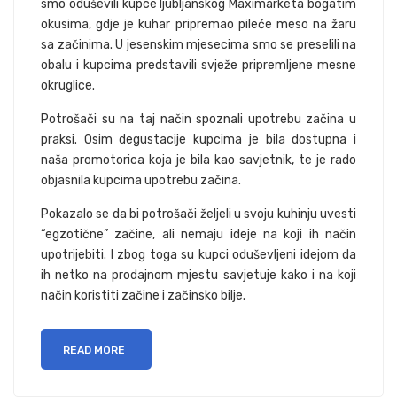
smo oduševili kupce ljubljanskog Maximarketa bogatim
okusima, gdje je kuhar pripremao pileće meso na žaru
sa začinima. U jesenskim mjesecima smo se preselili na
obalu i kupcima predstavili svježe pripremljene mesne
okruglice.
Potrošači su na taj način spoznali upotrebu začina u
praksi. Osim degustacije kupcima je bila dostupna i
naša promotorica koja je bila kao savjetnik, te je rado
objasnila kupcima upotrebu začina.
Pokazalo se da bi potrošači željeli u svoju kuhinju uvesti
“egzotične” začine, ali nemaju ideje na koji ih način
upotrijebiti. I zbog toga su kupci oduševljeni idejom da
ih netko na prodajnom mjestu savjetuje kako i na koji
način koristiti začine i začinsko bilje.
READ MORE