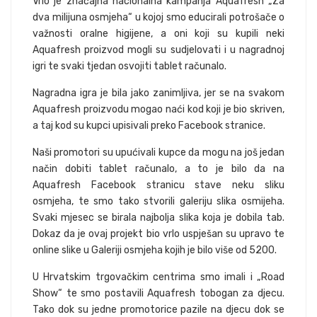
Vrlo je značajna nacionalna kampanja Aquafresh „Za
dva milijuna osmjeha“ u kojoj smo educirali potrošače o
važnosti oralne higijene, a oni koji su kupili neki
Aquafresh proizvod mogli su sudjelovati i u nagradnoj
igri te svaki tjedan osvojiti tablet računalo.
Nagradna igra je bila jako zanimljiva, jer se na svakom
Aquafresh proizvodu mogao naći kod koji je bio skriven,
a taj kod su kupci upisivali preko Facebook stranice.
Naši promotori su upućivali kupce da mogu na još jedan
način dobiti tablet računalo, a to je bilo da na
Aquafresh Facebook stranicu stave neku sliku
osmjeha, te smo tako stvorili galeriju slika osmijeha.
Svaki mjesec se birala najbolja slika koja je dobila tab.
Dokaz da je ovaj projekt bio vrlo uspješan su upravo te
online slike u Galeriji osmjeha kojih je bilo više od 5200.
U Hrvatskim trgovačkim centrima smo imali i „Road
Show“ te smo postavili Aquafresh tobogan za djecu.
Tako dok su jedne promotorice pazile na djecu dok se