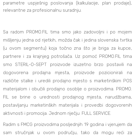
parametre uspješnig poslovanja (kalkulacije, plan prodaje),
relevantne za profesionalnu suradnju.
Sa radom PROMO.FIL tima smo jako zadovoljni i po mojem
mišljenju jedna od rijetkih, možda čak i jedina slovenska tvrtka
(u ovom segmentu) koja točno zna što je briga za kupce,
partnere i za krajnjeg potrošača. Uz pomoć PROMO.FIL tima
smo STERIL-O-SEPT proizvode izuzetno brzo postavili na
dogovorena prodajna mjesta, proizvode pozicionirali na
različite stalke i uredili prodajno mjesto s marketinškim POS
materijalom i obučili prodajno osoblje o proizvodima. PROMO.
FIL se brine o urednosti prodajnog mjesta, narudžbama,
postavljanju marketinških materijala i provedbi dogovorenih
aktivnosti i promocija. Jednom riječju: FULL SERVICE.
Radim s FMCG proizvodima posljednjih 19 godina i vjerujem da
sam stručnjak u ovom području, tako da mogu reći za