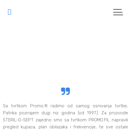
DBC Medikal
|
REFERENCE
| DBC MEDIKAL
Sa tvrtkom Promo.fil radimo od samog osnivanja tvrtke,
Patrika poznajem dugi niz godina (od 1997.). Za prozvode
STERIL-O-SEPT zajedno smo sa tvrtkom PROMO.FIL napravili
pregled kupaca, plan obilazaka i frekvencije, te sve ostale