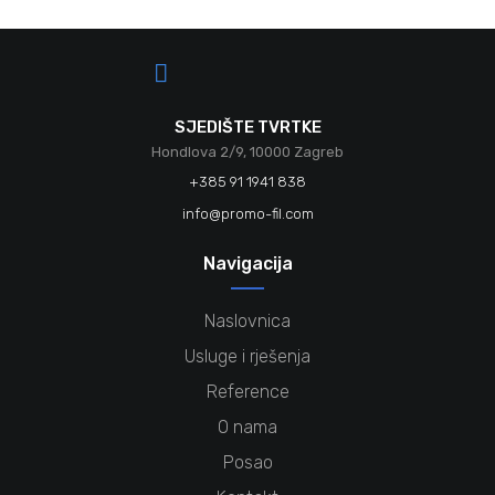
SJEDIŠTE TVRTKE
Hondlova 2/9, 10000 Zagreb
+385 91 1941 838
info@promo-fil.com
Navigacija
Naslovnica
Usluge i rješenja
Reference
O nama
Posao