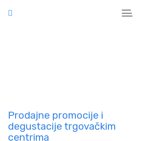
Ljubljanske
Mlekarne
|
REFERENCE
| LJUBLJANSKE MLEKARNE
Prodajne promocije i
degustacije trgovačkim
centrima