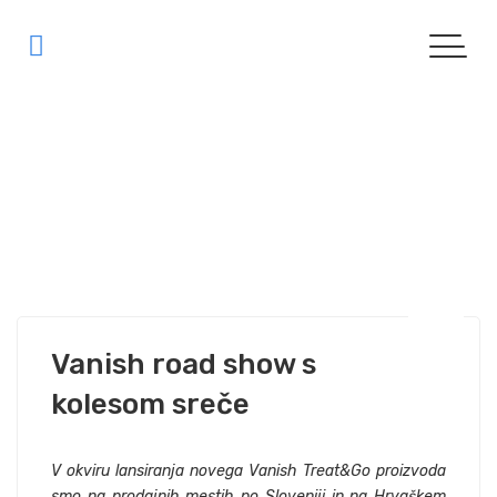
Vanish
|
NOVICE
|
PROMOCIJE
| | ARHIV "VANISH"
Vanish road show s
kolesom sreče
V okviru lansiranja novega Vanish Treat&Go proizvoda
smo na prodajnih mestih po Sloveniji in na Hrvaškem