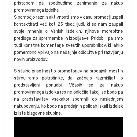
pristopom pa spodbudimo zanimanje za nakup
promoviranega izdelka.
S pomočjo raznih aktivnosti smo v času promocij uspeli
kontaktirati več kot 25 tisoč ljudi, ki so nam zaupali
svoje mnenje o Vanish izdelkih, njihove morebitne
predloge za spremembe in izboljšave. Pridobili pa smo
tudi koristne komentarje zvestih uporabnikov, ki lahko
pomembno vplivajo na nadaljnje odločitve pri razvijanju
novih proizvodov.
S stalno prisotnostjo promotorjev na prodajnih mestih
stimuliramo potrošnike, da začnejo razmišljati o
predstavljeni ponudbi. Včasih se za nakup
promoviranega izdelka res ne odločijo takoj, se bodo pa
na predstavitev vsekakor spomnili ob naslednjem
nakupovanju, ko bodo na prodajnih policah iskali izdelek
iz iste blagovne skupine.