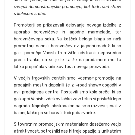
izvajali demonstracijske promocije, kot tudi road show
s kolesom sreče.
Promotorji so prikazovali delovanje novega izdelka z
uporabo borovničeve in jagodne marmelade, ter
borovničevega soka. Na košček belega blaga so naši
promotorji nanesli borovničev oz. jagodni madež, ki so
ga s pomočjo Vanish Treat&Go odstranili neposredno
pred stranko, da se je le-ta že na prodajnem mestu
lahko prepričala v učinkovitost novega proizvoda.
V večjih trgovskih centrih smo »demo« promocije na
prodajnih mestih dopolnili še z »road show« dogodki v
avli prodajnega centra. Postavili smo kolo sreče, ki so
ga kupci Vanish izdelkov lahko zavrteli in si prislužili lepo
nagrado. Najmlajše obiskovalce pa smo razveseljevali z
baloni, lahko pa so barvali tudi pobarvanke.
S tovrstnim promocijskim materialom dosežemo večjo
atraktivnost, potrošniki nas hitreje opazijo, z unikatnim