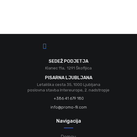
SEDEŽ PODJETJA
Klanec 11a, 1291 Škofljica
PISARNA LJUBLJANA
Letališka cesta 35, 1000 Ljubljana
poslovna stavba Intereurope, 2. nadstropje
+386 41 679 180
info@promo-fil.com
Navigacija
Domov